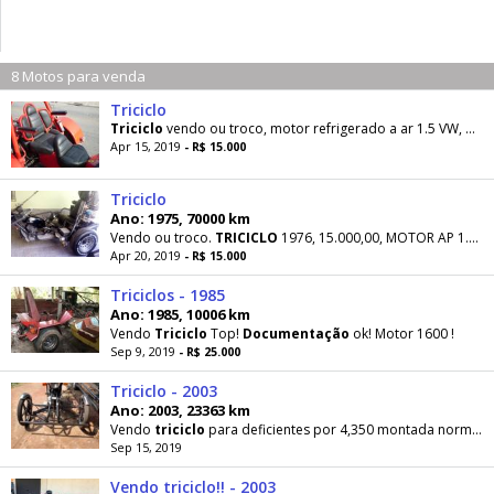
8 Motos para venda
Triciclo
Triciclo
vendo ou troco, motor refrigerado a ar 1.5 VW,
doc
Apr 15, 2019
- R$ 15.000
Triciclo
Ano: 1975, 70000 km
Vendo ou troco.
TRICICLO
1976, 15.000,00, MOTOR AP 1.8
d
Apr 20, 2019
- R$ 15.000
Triciclos - 1985
Ano: 1985, 10006 km
Vendo
Triciclo
Top!
Documentação
ok! Motor 1600 !
Sep 9, 2019
- R$ 25.000
Triciclo - 2003
Ano: 2003, 23363 km
Vendo
triciclo
para deficientes por 4,350 montada normal com todos acessórios no valor de 2,250
Sep 15, 2019
Vendo triciclo!! - 2003