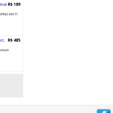
inal
R$ 189
S/PINO K9171
0cc
R$ 485
remium