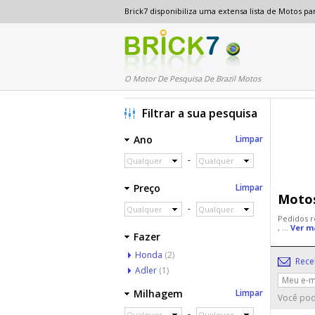
Brick7 disponibiliza uma extensa lista de Motos 
O Motor De Pesquisa De Brazil Motos
Filtrar a sua pesquisa
Ano
Limpar
-
Qualquer
Qualquer
Preço
Limpar
Motos
-
Qualquer
Qualquer
Pedidos r
, ...
Ver m
Fazer
Honda
(2)
Rece
Adler
(1)
Milhagem
Limpar
Você pod
-
Qualquer
Qualquer