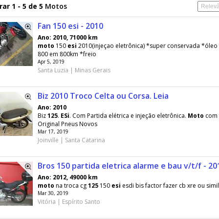
ar 1 - 5 de 5
Motos
Fan 150 esi - 2010
Ano: 2010, 71000 km
moto
150
esi
2010(injeçao eletrônica) *super conservada *óleo
800 em 800km *freio
Apr 5, 2019
Santa Luzia | Minas Gerais
Biz 2010 Troco Celta ou Corsa. Leia
Ano: 2010
Biz
125
.
ESi
. Com Partida elétrica e injeção eletrônica.
Moto
com 
Original Pneus Novos
Mar 17, 2019
Joinville | Santa Catarina
Bros 150 partida eletrica alarme e bau v/t/f - 20
Ano: 2012, 49000 km
moto
na troca cg
125
150
esi
esdi bis factor fazer cb xre ou simi
Mar 30, 2019
Vitória | Espírito Santo