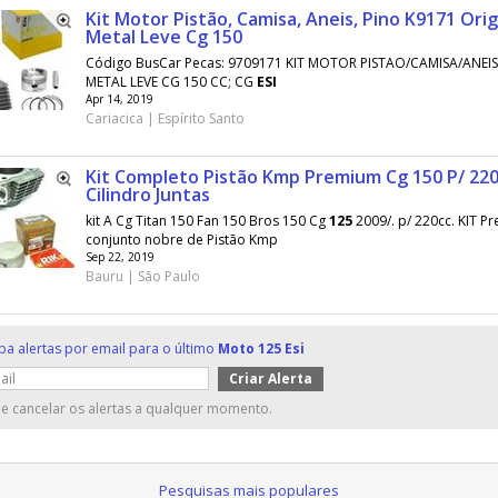
Kit Motor Pistão, Camisa, Aneis, Pino K9171 Orig
Metal Leve Cg 150
Código BusCar Pecas: 9709171 KIT MOTOR PISTAO/CAMISA/ANEI
METAL LEVE CG 150 CC; CG
ESI
Apr 14, 2019
Cariacica | Espírito Santo
Kit Completo Pistão Kmp Premium Cg 150 P/ 22
Cilindro Juntas
kit A Cg Titan 150 Fan 150 Bros 150 Cg
125
2009/. p/ 220cc. KIT P
conjunto nobre de Pistão Kmp
Sep 22, 2019
Bauru | São Paulo
ba alertas por email para o último
Moto 125 Esi
e cancelar os alertas a qualquer momento.
Pesquisas mais populares