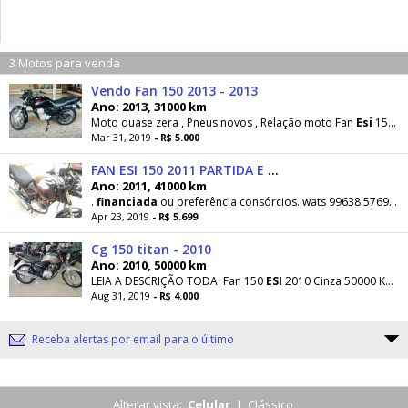
3 Motos para venda
Vendo Fan 150 2013 - 2013
Ano: 2013, 31000 km
Moto quase zera , Pneus novos , Relação moto Fan
Esi
150 2013 50 % entrada saldo
Mar 31, 2019
- R$ 5.000
FAN ESI 150 2011 PARTIDA E freio a disco - 2011
Ano: 2011, 41000 km
.
financiada
ou preferência consórcios. wats 99638 5769... ver número
Apr 23, 2019
- R$ 5.699
Cg 150 titan - 2010
Ano: 2010, 50000 km
LEIA A DESCRIÇÃO TODA. Fan 150
ESI
2010 Cinza 50000 KM !!! R$ 4.000,00 somos agência
Aug 31, 2019
- R$ 4.000
Receba alertas por email para o último
Alterar vista:
Celular
|
Clássico