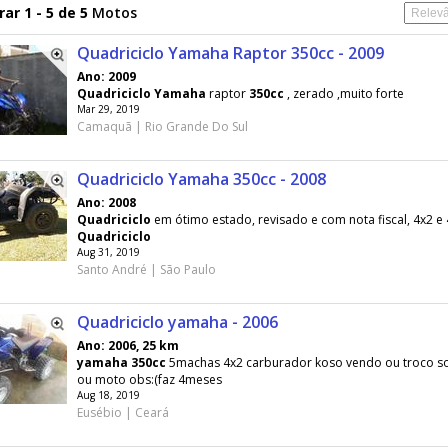
ar 1 - 5 de 5
Motos
Quadriciclo Yamaha Raptor 350cc - 2009
Ano: 2009
Quadriciclo
Yamaha
raptor
350cc
, zerado ,muito forte
Mar 29, 2019
Camaquã | Rio Grande Do Sul
Quadriciclo Yamaha 350cc - 2008
Ano: 2008
Quadriciclo
em ótimo estado, revisado e com nota fiscal, 4x2 e
Quadriciclo
Aug 31, 2019
Santo André | São Paulo
Quadriciclo yamaha - 2006
Ano: 2006, 25 km
yamaha
350cc
5machas 4x2 carburador koso vendo ou troco s
ou moto obs:(faz 4meses
Aug 18, 2019
Eusébio | Ceará