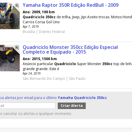
Yamaha Raptor 350R Edição RedBull - 2009
Ano: 2009, 100 km
Quadriciclo
350cc
de trilha, Jeep, Jipi Aceito trocas. Motos Ho
Carros Corsa Gol Uno
Apr 7, 2019
Brasilia | Distrito Federal
Quadriciclo Monster 350cc Edição Especial
Completo e Equipado - 2015
Ano: 2015, 1500 km
Anúncio particular
Quadriciclo
Super Monster
350cc
top de lin
grande grande. Este é
Apr 24, 2019
São Bernardo Do Campo | São Paulo
ba alertas por email para o último
Yamaha Quadriciclo 350cc
e cancelar os alertas a qualquer momento.