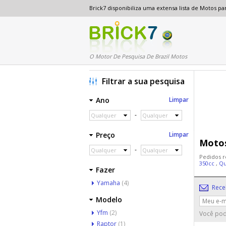
Brick7 disponibiliza uma extensa lista de Motos 
O Motor De Pesquisa De Brazil Motos
Filtrar a sua pesquisa
Ano
Limpar
-
Qualquer
Qualquer
Preço
Limpar
Motos
-
Qualquer
Qualquer
Pedidos r
350cc
,
Qu
Fazer
Yamaha
(4)
Rece
Modelo
Yfm
(2)
Você pod
Raptor
(1)