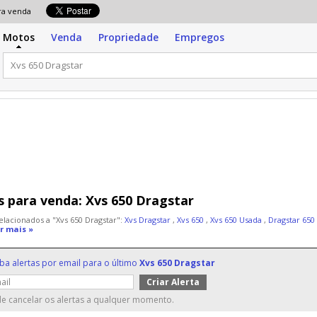
para venda
Motos
Venda
Propriedade
Empregos
 para venda:
Xvs 650 Dragstar
elacionados a "Xvs 650 Dragstar":
Xvs Dragstar
,
Xvs 650
,
Xvs 650 Usada
,
Dragstar 650
r mais »
ba alertas por email para o último
Xvs 650 Dragstar
e cancelar os alertas a qualquer momento.