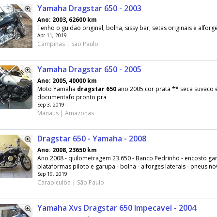
Yamaha Dragstar 650 - 2003
Ano: 2003, 62600 km
Tenho o guidão original, bolha, sissy bar, setas originais e alfo
Apr 11, 2019
Campinas | São Paulo
Yamaha Dragstar 650 - 2005
Ano: 2005, 40000 km
Moto Yamaha
dragstar
650
ano 2005 cor prata ** seca suvaco 
documentafo pronto pra
Sep 3, 2019
Manaus | Amazonas
Dragstar 650 - Yamaha - 2008
Ano: 2008, 23650 km
Ano 2008 - quilometragem 23.650 - Banco Pedrinho - encosto ga
plataformas piloto e garupa - bolha - alforges laterais - pneus no
Sep 19, 2019
Carapicuíba | São Paulo
Yamaha Xvs Dragstar 650 Impecavel - 2004