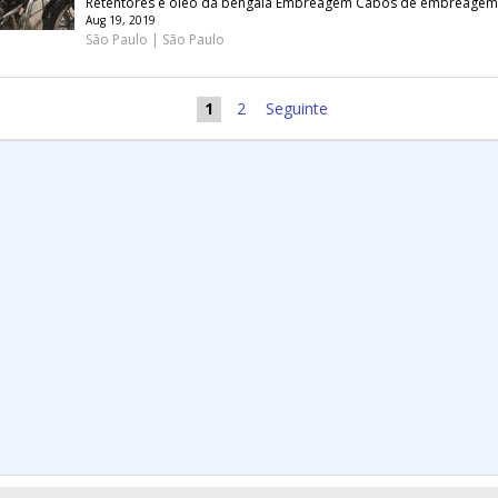
Retentores e oleo da bengala Embreagem Cabos de embreagem 
Aug 19, 2019
São Paulo | São Paulo
1
2
Seguinte