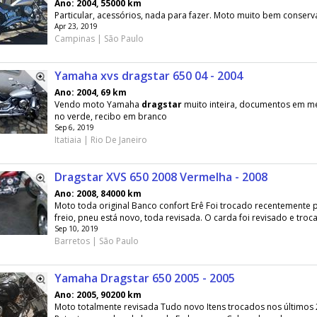
Ano: 2004, 55000 km
Particular, acessórios, nada para fazer. Moto muito bem conser
Apr 23, 2019
Campinas | São Paulo
Yamaha xvs dragstar 650 04 - 2004
Ano: 2004, 69 km
Vendo moto Yamaha
dragstar
muito inteira, documentos em m
no verde, recibo em branco
Sep 6, 2019
Itatiaia | Rio De Janeiro
Dragstar XVS 650 2008 Vermelha - 2008
Ano: 2008, 84000 km
Moto toda original Banco confort Erê Foi trocado recentemente p
freio, pneu está novo, toda revisada. O carda foi revisado e troca
Sep 10, 2019
Barretos | São Paulo
Yamaha Dragstar 650 2005 - 2005
Ano: 2005, 90200 km
Moto totalmente revisada Tudo novo Itens trocados nos últimos