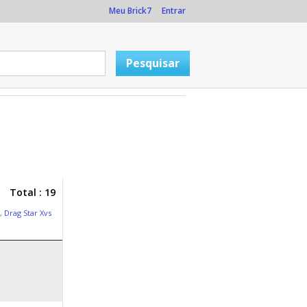
Meu Brick7
Entrar
Total : 19
,
Drag Star Xvs