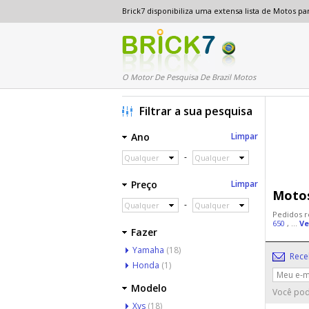
Brick7 disponibiliza uma extensa lista de Motos 
O Motor De Pesquisa De Brazil Motos
Filtrar a sua pesquisa
Ano
Limpar
-
Qualquer
Qualquer
Preço
Limpar
Motos
-
Qualquer
Qualquer
Pedidos r
650
, ...
Ve
Fazer
Yamaha
(18)
Rece
Honda
(1)
Modelo
Você pod
Xvs
(18)