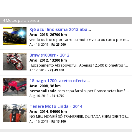
4 Motos para venda
Xj6 azul lindíssima 2013 abaixo da tabela - 2013
Ano: 2013, 26700 km
vendo ou troco por carro ou moto + volta ou carro por mesmo
Apr 16, 2019
- R$ 23.000
Bmw s1000rr - 2012
Ano: 2012, 13200 km
. Escapamento Akrapovic full. Apenas 12.500 kilometros rodados. Possui um kit de carenagem
Apr 2, 2019
- R$ 49.000
18 pago 1700. aceito ofertas - 2008
Ano: 2008, 36 km
personalizado
com capa farol super Branco setas fumê trocada a caixa de direção e a buchas da balança
Aug 16, 2019
- R$ 1.700
Tenere Moto Linda - 2014
Ano: 2014, 34000 km
NO MEU NOME É SÓ TRANSFERIR. QUITADA E SEM DEBITOS. BAIXA KM COR: LARANJA (ORIGINAL)
Apr 16, 2019
- R$ 13.100