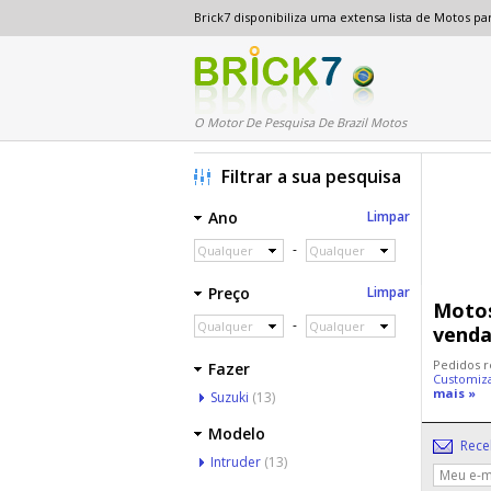
Brick7 disponibiliza uma extensa lista de Motos 
O Motor De Pesquisa De Brazil Motos
Filtrar a sua pesquisa
Ano
Limpar
-
Qualquer
Qualquer
Preço
Limpar
Motos
-
Qualquer
Qualquer
venda
Pedidos r
Fazer
Customiz
mais »
Suzuki
(13)
Modelo
Rece
Intruder
(13)