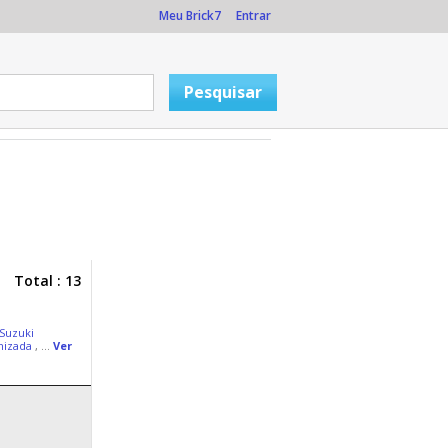
Meu Brick7
Entrar
Total : 13
Suzuki
mizada
, ...
Ver