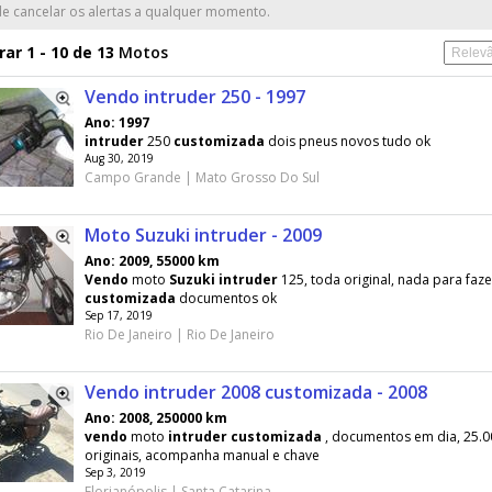
e cancelar os alertas a qualquer momento.
ar 1 - 10 de 13
Motos
Vendo intruder 250 - 1997
Ano: 1997
intruder
250
customizada
dois pneus novos tudo ok
Aug 30, 2019
Campo Grande | Mato Grosso Do Sul
Moto Suzuki intruder - 2009
Ano: 2009, 55000 km
Vendo
moto
Suzuki
intruder
125, toda original, nada para faze
customizada
documentos ok
Sep 17, 2019
Rio De Janeiro | Rio De Janeiro
Vendo intruder 2008 customizada - 2008
Ano: 2008, 250000 km
vendo
moto
intruder
customizada
, documentos em dia, 25.
originais, acompanha manual e chave
Sep 3, 2019
Florianópolis | Santa Catarina