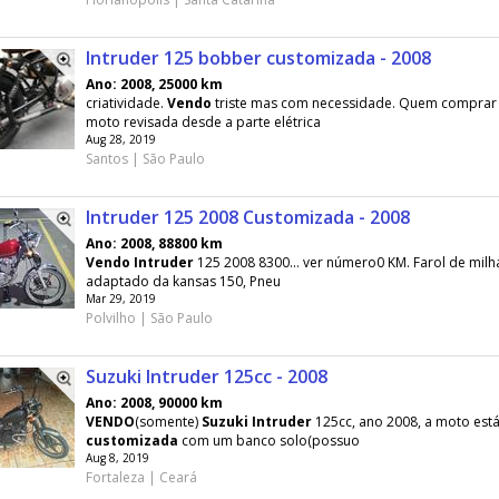
Intruder 125 bobber customizada - 2008
Ano: 2008, 25000 km
criatividade.
Vendo
triste mas com necessidade. Quem comprar 
moto revisada desde a parte elétrica
Aug 28, 2019
Santos | São Paulo
Intruder 125 2008 Customizada - 2008
Ano: 2008, 88800 km
Vendo
Intruder
125 2008 8300... ver número0 KM. Farol de milh
adaptado da kansas 150, Pneu
Mar 29, 2019
Polvilho | São Paulo
Suzuki Intruder 125cc - 2008
Ano: 2008, 90000 km
VENDO
(somente)
Suzuki
Intruder
125cc, ano 2008, a moto est
customizada
com um banco solo(possuo
Aug 8, 2019
Fortaleza | Ceará