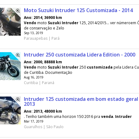
Moto Suzuki Intruder 125 Customizada - 2014
Ano: 2014, 36900 km
Vendo
moto
Suzuki
Intruder
125, 2014/2015... ver númeroem 
de conservação e Zelo
Sep 13, 2019
Parauapebas | Pará
Intruder 250 customizada Lidera Edition - 2000
Ano: 2000, 88888 km
Vendo
moto
Suzuki
Intruder
250
customizada
pela Lidera C
de Curitiba. Documentação
Aug 16, 2019
Curitiba | Paraná
Intruder 125 customizada em bom estado geral 
2013
Ano: 2013, 48000 km
. Tenho também uma horizon 150 2016 pra
venda
.
Intruder
Mar 17, 2019
Guarulhos | São Paulo