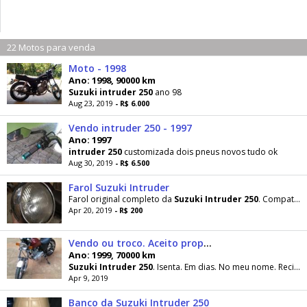
22 Motos para venda
Moto - 1998
Ano: 1998, 90000 km
Suzuki
intruder
250
ano 98
Aug 23, 2019
- R$ 6.000
Vendo intruder 250 - 1997
Ano: 1997
intruder
250
customizada dois pneus novos tudo ok
Aug 30, 2019
- R$ 6.500
Farol Suzuki Intruder
Farol original completo da
Suzuki
Intruder
250
. Compatível com todos os anos. Aro, bojo, vidro
Apr 20, 2019
- R$ 200
Vendo ou troco. Aceito propostas - 1999
Ano: 1999, 70000 km
Suzuki
Intruder
250
. Isenta. Em dias. No meu nome. Recibo em branco. Desapego. Aceito trocas
Apr 9, 2019
Banco da Suzuki Intruder 250