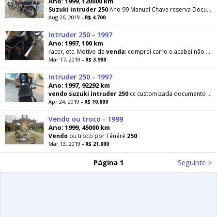
Ano: 1999, 120000 km
Suzuki
intruder
250
Ano 99 Manual Chave reserva Documentação Ok Sem dívida Moto em meu nome Placa
Aug 26, 2019
- R$ 4.700
Intruder 250 - 1997
Ano: 1997, 100 km
racer, etc. Motivo da
venda
: comprei carro e acabei não utilizando mais, vou trocar por uma moto
Mar 17, 2019
- R$ 3.900
Intruder 250 - 1997
Ano: 1997, 92292 km
vendo
suzuki
intruder
250
cc customizada documento em dias tenho todas as peças originais, raios
Apr 24, 2019
- R$ 10.800
Vendo ou troco - 1999
Ano: 1999, 45000 km
Vendo
ou troco por Ténéré
250
Mar 13, 2019
- R$ 21.000
Página 1
Seguinte >