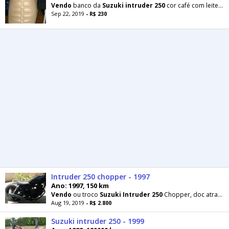
Vendo
banco da
Suzuki
intruder
250
cor café com leite e está em bom estado de conservação
Sep 22, 2019
- R$ 230
Intruder 250 chopper - 1997
Ano: 1997, 150 km
Vendo
ou troco
Suzuki
Intruder
250
Chopper, doc atrasado, troco por iPhone 8 Plus
Aug 19, 2019
- R$ 2.800
Suzuki intruder 250 - 1999