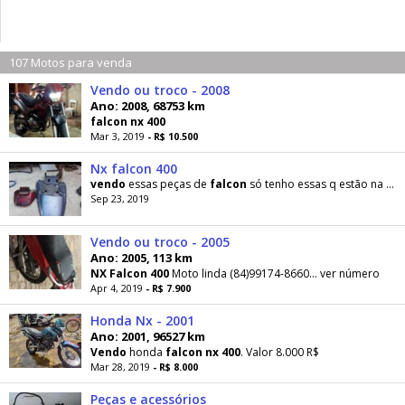
107 Motos para venda
Vendo ou troco - 2008
Ano: 2008, 68753 km
falcon
nx
400
Mar 3, 2019
- R$ 10.500
Nx falcon 400
vendo
essas peças de
falcon
só tenho essas q estão na foto sem pergunta besta
Sep 23, 2019
Vendo ou troco - 2005
Ano: 2005, 113 km
NX
Falcon
400
Moto linda (84)99174-8660... ver número
Apr 4, 2019
- R$ 7.900
Honda Nx - 2001
Ano: 2001, 96527 km
Vendo
honda
falcon
nx
400
. Valor 8.000 R$
Mar 28, 2019
- R$ 8.000
Peças e acessórios