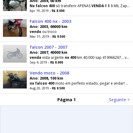
Ano: 2004, 60 km
Nx
falcon
400
só transferir APENAS
VENDA
R $ 8 MIL Zap 984603708... ver número
Apr 19, 2019
- R$ 8.000
Falcon 400 nx - 2003
Ano: 2003, 66000 km
vendo
ou troco
Mar 31, 2019
- R$ 9.500
falcon 2007 - 2007
Ano: 2007, 40000 km
venda
vista urgente
nx
400
km 40.000 sap 419966267... ver número15
Sep 4, 2019
- R$ 8.000
Vendo moto - 2008
Ano: 2008, 100 km
nx
falcon
400
moto em perfeito estado, pegar e andar! preço pra sair logo!!!
Aug 20, 2019
- R$ 8.500
Página 1
Seguinte >