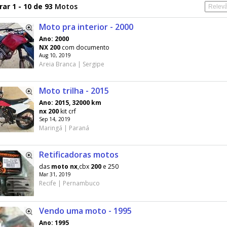
ar 1 - 10 de 93
Motos
Moto pra interior - 2000
Ano: 2000
NX
200
com documento
Aug 10, 2019
Areia Branca | Sergipe
Moto trilha - 2015
Ano: 2015, 32000 km
nx
200
kit crf
Sep 14, 2019
Maringá | Paraná
Retificadoras motos
das
moto
nx
,cbx
200
e 250
Mar 31, 2019
Recife | Pernambuco
Vendo uma moto - 1995
Ano: 1995