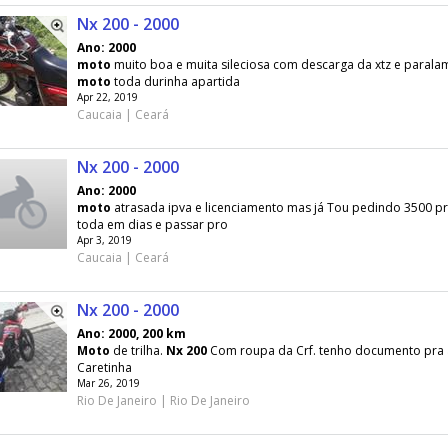
Nx 200 - 2000
Ano: 2000
moto
muito boa e muita sileciosa com descarga da xtz e parala
moto
toda durinha apartida
Apr 22, 2019
Caucaia | Ceará
Nx 200 - 2000
Ano: 2000
moto
atrasada ipva e licenciamento mas já Tou pedindo 3500 pr
toda em dias e passar pro
Apr 3, 2019
Caucaia | Ceará
Nx 200 - 2000
Ano: 2000, 200 km
Moto
de trilha.
Nx
200
Com roupa da Crf. tenho documento pra 
Caretinha
Mar 26, 2019
Rio De Janeiro | Rio De Janeiro