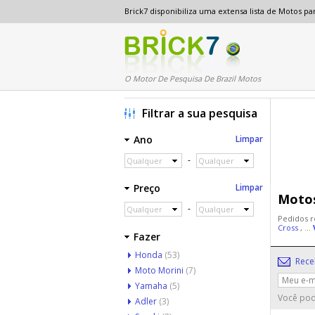
Brick7 disponibiliza uma extensa lista de Motos 
O Motor De Pesquisa De Brazil Motos
Filtrar a sua pesquisa
Ano
Limpar
-
Qualquer
Qualquer
Preço
Limpar
Motos
-
Qualquer
Qualquer
Pedidos r
Cross
, ...
Fazer
Honda
(53)
Rece
Moto Morini
(7)
Yamaha
(5)
Você pod
Adler
(3)