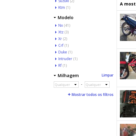
Suzuki
(2)
A mostr
Ktm
(1)
Modelo
Nx
(41)
Xtz
(3)
Xr
(2)
Crf
(1)
Duke
(1)
Intruder
(1)
Rf
(1)
Milhagem
Limpar
-
Qualquer
Qualquer
Mostrar todos os filtros