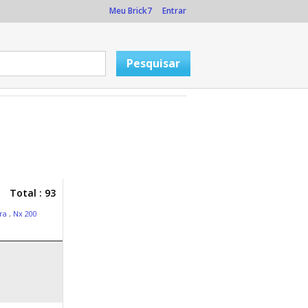
Meu Brick7
Entrar
Total : 93
ara
,
Nx 200