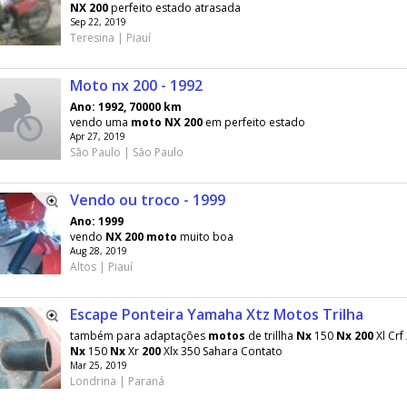
NX
200
perfeito estado atrasada
Sep 22, 2019
Teresina | Piauí
Moto nx 200 - 1992
Ano: 1992, 70000 km
vendo uma
moto
NX
200
em perfeito estado
Apr 27, 2019
São Paulo | São Paulo
Vendo ou troco - 1999
Ano: 1999
vendo
NX
200
moto
muito boa
Aug 28, 2019
Altos | Piauí
Escape Ponteira Yamaha Xtz Motos Trilha
também para adaptações
motos
de trillha
Nx
150
Nx
200
Xl Cr
Nx
150
Nx
Xr
200
Xlx 350 Sahara Contato
Mar 25, 2019
Londrina | Paraná