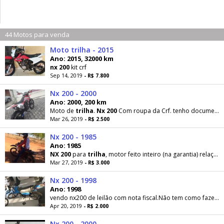
44 Motos para venda
Moto trilha - 2015
Ano: 2015, 32000 km
nx
200
kit crf
Sep 14, 2019
- R$ 7.800
Nx 200 - 2000
Ano: 2000, 200 km
Moto de
trilha
.
Nx
200
Com roupa da Crf. tenho documento pra andar na Caretinha
Mar 26, 2019
- R$ 2.500
Nx 200 - 1985
Ano: 1985
NX
200
para
trilha
, motor feito inteiro (na garantia) relação zera (na garantia), freio a Disco
Mar 27, 2019
- R$ 3.000
Nx 200 - 1998
Ano: 1998
vendo nx200 de leilão com nota fiscal.Não tem como fazer o doc moto pra coloca na
Apr 20, 2019
- R$ 2.000
Nx 200 - 2000