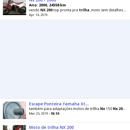
Ano: 2000, 24558 km
vendo
NX
200
top pronta pra
trilha
,moto sem detalhes , só vendo avista ou cartão, NÃO negócio
Apr 14, 2019
Escape Ponteira Yamaha Xtz Motos Trilha
também para adaptações motos de trillha
Nx
150
Nx
200
Xl
Mar 25, 2019
- R$ 50
Moto de trilha NX 200