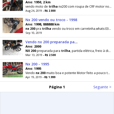
Ano: 1950, 2 km
vendo moto de
trilha
nx200 com roupa de CRF motor novo freio a disco e partida elétrica documento
Aug 24, 2019
- R$ 2.800
Nx 200 vendo ou troco - 1998
Ano: 1998, 888888 km
nx
200
pra
trilha
vendo ou troco em carretinha.whats:033988346... ver número727
Sep 10, 2019
Vendo nx 200 preparada para trilha - 2000
Ano: 2000
NX
200
preparada para
trilha
, partida elétrica, freio à disco, cor preta
Mar 13, 2019
- R$ 2.500
Nx 200 - 1995
Ano: 1995
Vendo
nx
200
muito boa e potente Motor feito a pouco tempo Preparada para
Apr 19, 2019
- R$ 1.999
Página 1
Seguinte >