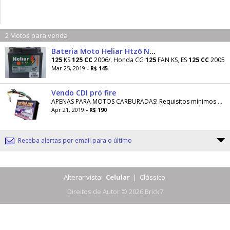
2 Motos para venda
Bateria Moto Heliar Htz6 Nxr Bros 125 150 160 Ks, Es, Esd, D
125
KS
125
CC
2006/. Honda CG
125
FAN KS, ES
125
CC
2005
Mar 25, 2019
- R$ 145
Vendo CDI pró fire
APENAS PARA MOTOS CARBURADAS! Requisitos mínimos para a instalação do CDI MultScan em sua moto: 1- ser carburada. 2-ter bobina de pulso com...
Apr 21, 2019
- R$ 190
Receba alertas por email para o último
Alterar vista:
Celular
|
Clássico
Direitos de Autor © 2026 Brick7