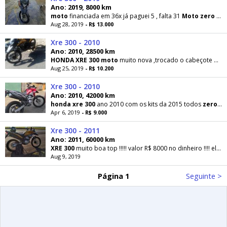
Ano: 2019, 8000 km
moto
financiada em 36x já paguei 5 , falta 31
Moto
zero
! Não queria vender , no entanto surgiu
Aug 28, 2019
- R$ 13.000
Xre 300 - 2010
Ano: 2010, 28500 km
HONDA
XRE
300
moto
muito nova ,trocado o cabeçote por um
Aug 25, 2019
- R$ 10.200
Xre 300 - 2010
Ano: 2010, 42000 km
honda
xre
300
ano 2010 com os kits da 2015 todos
zeros
o
Apr 6, 2019
- R$ 9.000
Xre 300 - 2011
Ano: 2011, 60000 km
XRE
300
muito boa top !!!!! valor R$ 8000 no dinheiro !!!! ela está muito conservado motor novo
Aug 9, 2019
Página 1
Seguinte >