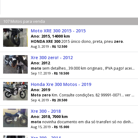
107 Motos para venda
Moto XRE 300 2015 - 2015
Ano: 2015, 14000 km
HONDA
XRE
300
2015 único dono, preta, pneu
zero
.
Aug 3, 2019
- R$ 12.500
Xre 300 zero! - 2012
Ano: 2012
moto
sem detalhes , 39.000 km originais , IPVA pago! aceito troca , não pago Fipe!
Sep 17, 2019
- R$ 10.500
Honda Xre 300 Motos - 2019
Ano: 2019
Moto
zero
Km. Consulte condições. 82 99991-0071... ver número(Whatsap)
Sep 4, 2019
- R$ 20.500
Xre 300 - 2018
Ano: 2018, 7000 km
moto
novinha documento em dia só transferi só no dinheiro peneus
Aug 15, 2019
- R$ 15.000
Xre 300 - 2014